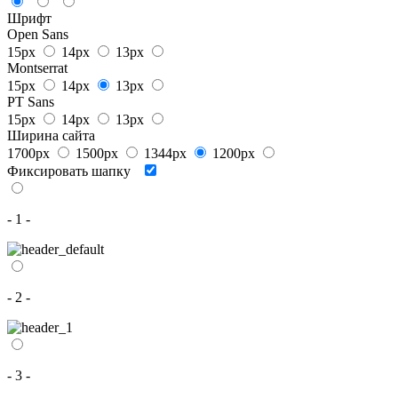
Шрифт
Open Sans
15px
14px
13px
Montserrat
15px
14px
13px
PT Sans
15px
14px
13px
Ширина сайта
1700px
1500px
1344px
1200px
Фиксировать шапку
- 1 -
- 2 -
- 3 -