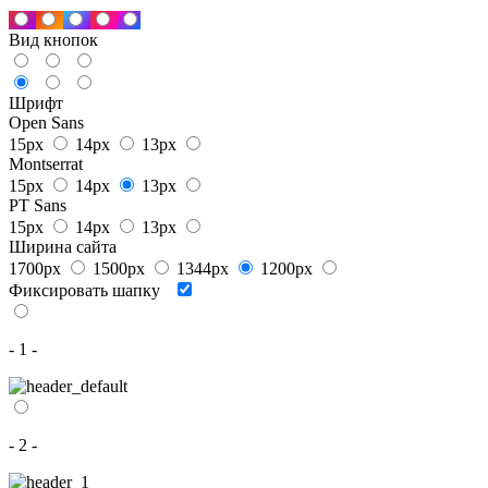
Вид кнопок
Шрифт
Open Sans
15px
14px
13px
Montserrat
15px
14px
13px
PT Sans
15px
14px
13px
Ширина сайта
1700px
1500px
1344px
1200px
Фиксировать шапку
- 1 -
- 2 -