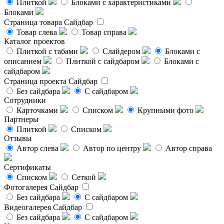
Плиткой
Блоками с характеристиками
Блоками
Страница товара
Сайдбар
Товар слева
Товар справа
Каталог проектов
Плиткой с табами
Слайдером
Блоками с
описанием
Плиткой с сайдбаром
Блоками с
сайдбаром
Страница проекта
Сайдбар
Без сайдбара
С сайдбаром
Сотрудники
Карточками
Списком
Крупными фото
Партнеры
Плиткой
Списком
Отзывы
Автор слева
Автор по центру
Автор справа
Сертификаты
Списком
Сеткой
Фотогалерея
Сайдбар
Без сайдбара
С сайдбаром
Видеогалерея
Сайдбар
Без сайдбара
С сайдбаром