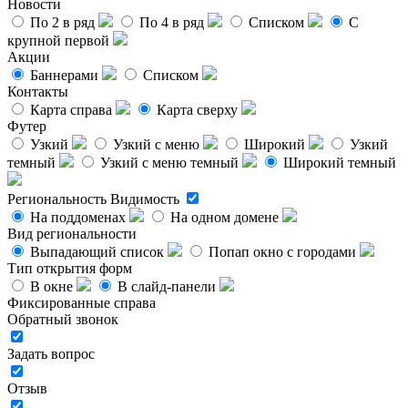
Новости
По 2 в ряд
По 4 в ряд
Списком
С
крупной первой
Акции
Баннерами
Списком
Контакты
Карта справа
Карта сверху
Футер
Узкий
Узкий с меню
Широкий
Узкий
темный
Узкий с меню темный
Широкий темный
Региональность
Видимость
На поддоменах
На одном домене
Вид региональности
Выпадающий список
Попап окно с городами
Тип открытия форм
В окне
В слайд-панели
Фиксированные справа
Обратный звонок
Задать вопрос
Отзыв