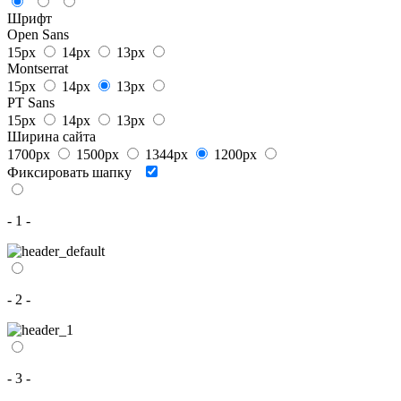
Шрифт
Open Sans
15px
14px
13px
Montserrat
15px
14px
13px
PT Sans
15px
14px
13px
Ширина сайта
1700px
1500px
1344px
1200px
Фиксировать шапку
- 1 -
- 2 -
- 3 -