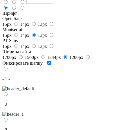
Шрифт
Open Sans
15px
14px
13px
Montserrat
15px
14px
13px
PT Sans
15px
14px
13px
Ширина сайта
1700px
1500px
1344px
1200px
Фиксировать шапку
- 1 -
- 2 -
- 3 -